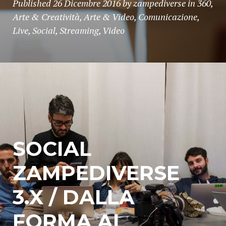
Published
26 Dicembre 2016
by
zampediverse
in
360
,
Arte & Creatività
,
Arte & Video
,
Comunicazione
,
Live
,
Social
,
Streaming
,
Video
SOCIAL
ZAMPEDIVERSE
3.X / DALLA
FORMA AL