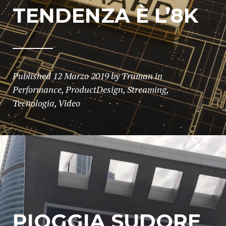
TENDENZA È L’8K
Published
12 Marzo 2019
by
Truman
in
Performance
,
ProductDesign
,
Streaming
,
Tecnologia
,
Video
PIOGGIA SUDORE