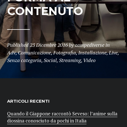
CONTENUTO
Published
23 Dicembre 2016
by
zampediverse
in
Adv
,
Comunicazione
,
Fotografia
,
Installazione
,
Live
,
Senza categoria
,
Social
,
Streaming
,
Video
ARTICOLI RECENTI
Quando il Giappone raccontò Seveso: l’anime sulla
diossina conosciuto da pochi in Italia