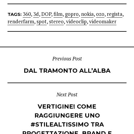
360
,
3d
,
DOP
,
film
,
gopro
,
nokia
,
ozo
,
regista
,
TAGS:
renderfarm
,
spot
,
stereo
,
videoclip
,
videomaker
POST
Previous Post
DAL TRAMONTO ALL’ALBA
NAVIGATION
Next Post
VERTIGINE! COME
RAGGIUNGERE UNO
#STILEALTISSIMO TRA
PROGETTAZIONE, BRAND E