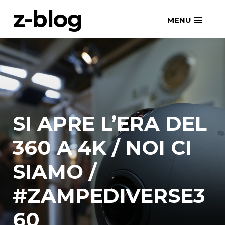
Skip
z-blog
MENU
to
content
SI APRE L’ERA DEL
360 A 4K / NOI CI
SIAMO /
#ZAMPEDIVERSE3
60